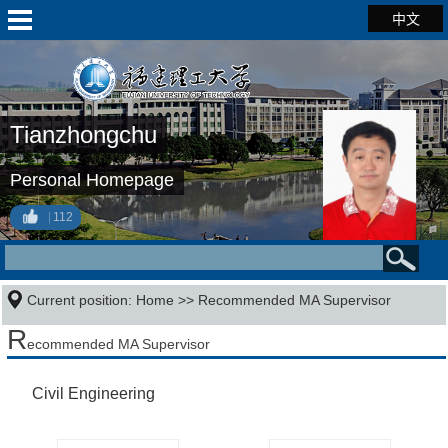
中文
Tianzhongchu
Personal Homepage
112
Current position:
Home
>> Recommended MA Supervisor
R
ecommended MA Supervisor
Civil Engineering