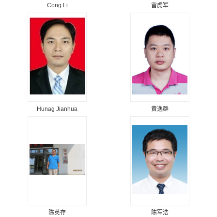
Cong Li
雷虎军
Hunag Jianhua
黄逸群
陈英存
陈军浩