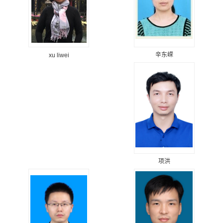
辛东嵘
xu liwei
项洪