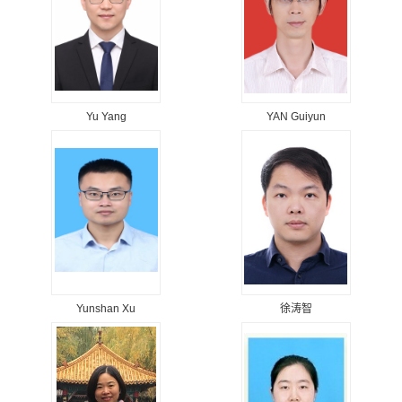
Yu Yang
YAN Guiyun
Yunshan Xu
徐涛智