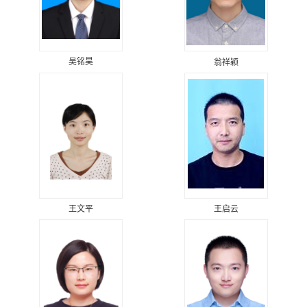
吴铭昊
翁祥颖
王文平
王启云