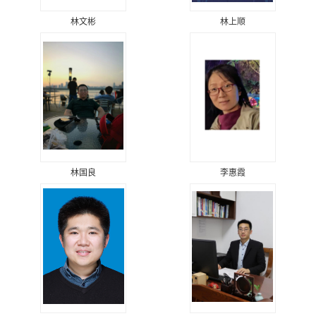
林文彬
林上顺
林国良
李惠霞