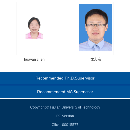
huayan chen
尤志嘉
Recommended Ph.D.Supervisor
Recommended MA Supervisor
Copyright © FuJian University of Technology
PC Version
Click :
00015577