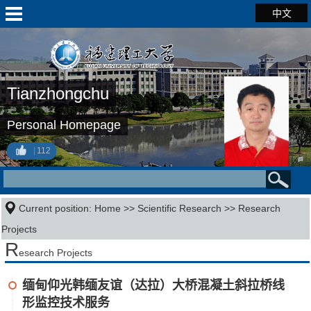
中文
Tianzhongchu
Personal Homepage
112
Current position:
Home
>>
Scientific Research
>>
Research
Projects
R
esearch Projects
缅甸仰光韩缅友谊（达拉）大桥混凝土斜拉桥线
形监控技术服务