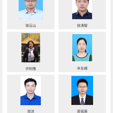
徐云山
徐涛智
辛东嵘
许利惟
吴铭昊
项洪