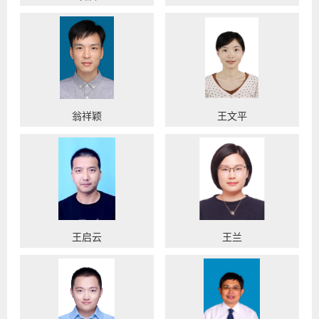
翁祥颖
王文平
王启云
王兰