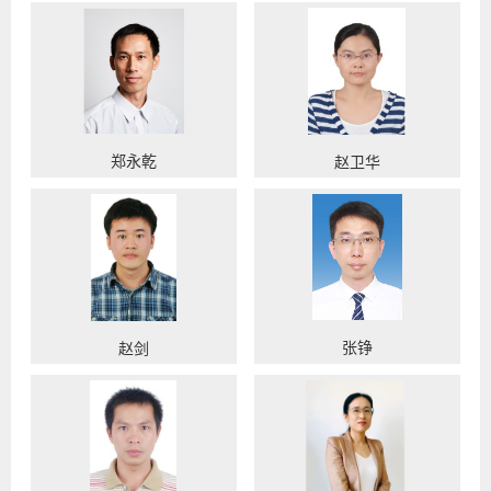
郑永乾
赵卫华
张铮
赵剑