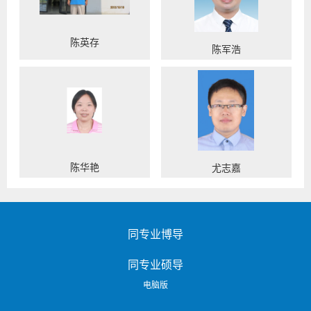
陈英存
陈军浩
陈华艳
尤志嘉
同专业博导
同专业硕导
电脑版