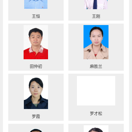
王恒
王刚
田仲初
麻胜兰
罗才松
罗霞