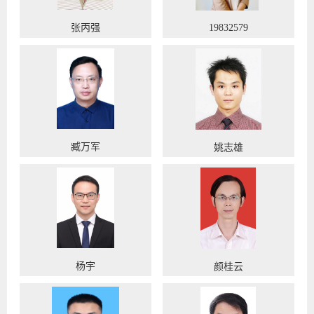
张丙强
19832579
臧万军
姚志雄
杨宇
颜桂云