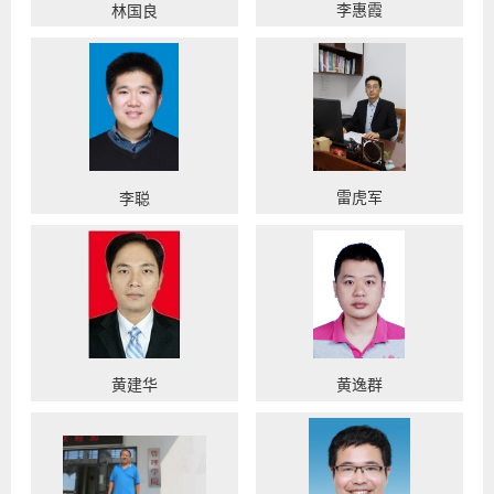
李惠霞
林国良
雷虎军
李聪
黄建华
黄逸群