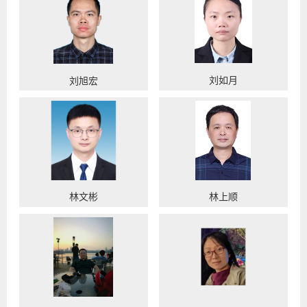
刘如月
刘旭宏
林文彬
林上顺