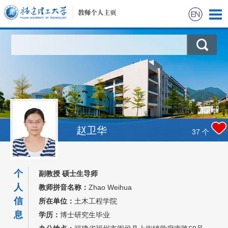
首页
科学研究
教学研究
获奖信息
赵卫华
37
个
招生信息
个
副教授 硕士生导师
学生信息
人
教师拼音名称：
Zhao Weihua
信
所在单位：
土木工程学院
我的相册
息
学历：
博士研究生毕业