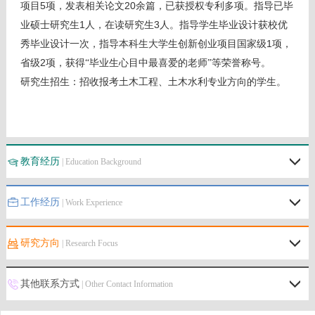
5
20
项目
项，发表相关论文
余篇，已获授权专利多项。指导已毕
1
3
业硕士研究生
人，在读研究生
人。指导学生毕业设计获校优
1
秀毕业设计一次，指导本科生大学生创新创业项目国家级
项，
2
省级
项，获得
“毕业生心目中最喜爱的老师”等荣誉称号。
研究生招生：招收报考土木工程、土木水利专业方向的学生。
教育经历
| Education Background
工作经历
| Work Experience
研究方向
| Research Focus
其他联系方式
| Other Contact Information