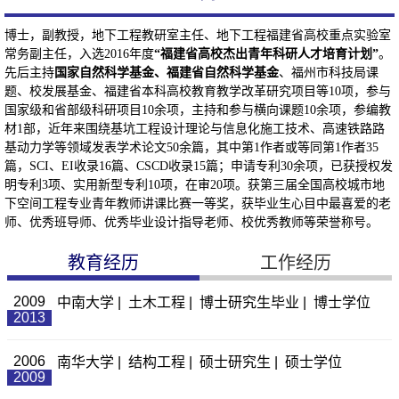
博士，副教授，地下工程教研室主任、地下工程福建省高校重点实验室
常务副主任，入选
2016
年度
“
福建省高校杰出青年科研人才培育计划
”
。
先后主持
国家自然科学基金、福建省自然科学基金
、福州市科技局课
题、校发展基金、福建省本科高校教育教学改革研究项目等
10
项，参与
国家级和省部级科研项目
10
余项，主持和参与横向课题
10
余项，参编教
材
1
部，近年来围绕基坑工程设计理论与信息化施工技术、高速铁路路
基动力学等领域发表学术论文
50
余篇，其中第
1
作者或等同第
1
作者
35
篇，
SCI
、
EI
收录
16
篇、
CSCD
收录
15
篇；申请专利
30
余项，已获授权发
明专利
3
项、实用新型专利
10
项，在审
20
项。获第三届全国高校城市地
下空间工程专业青年教师讲课比赛一等奖，获毕业生心目中最喜爱的老
师、优秀班导师、优秀毕业设计指导老师、校优秀教师等荣誉称号。
教育经历
工作经历
2009
中南大学 | 土木工程 | 博士研究生毕业 | 博士学位
2013
2006
南华大学 | 结构工程 | 硕士研究生 | 硕士学位
2009