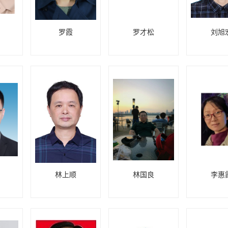
罗霞
罗才松
刘旭
林上顺
林国良
李惠