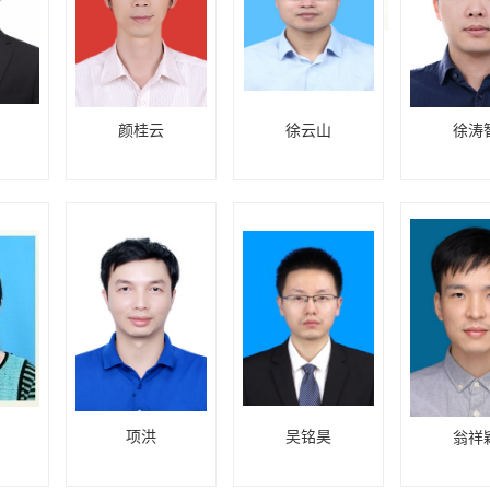
颜桂云
徐云山
徐涛
项洪
吴铭昊
翁祥