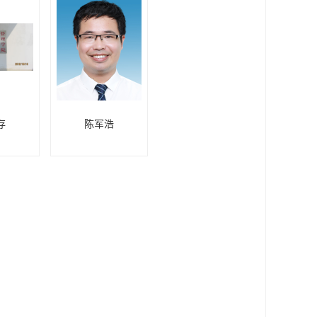
存
陈军浩