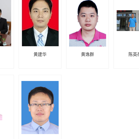
黄建华
黄逸群
陈英