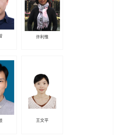
智
许利惟
王文平
颖