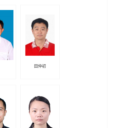
刚
田仲初