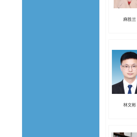
麻胜兰
林文彬