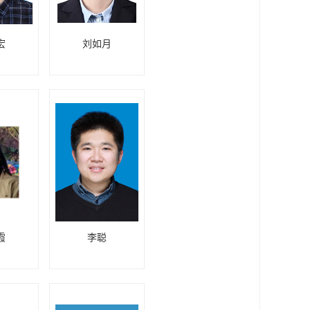
宏
刘如月
霞
李聪