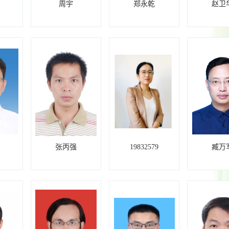
周宇
郑永乾
赵卫
张丙强
19832579
臧万