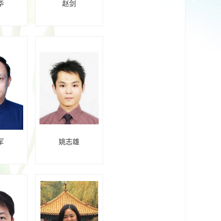
华
赵剑
军
姚志雄