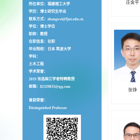
庄金平
所在单位：福建理工大学
学历：博士研究生毕业
联系方式：zhangwei@fjut.edu.cn
学位：博士学位
职称：教授
在职信息：在职
毕业院校：日本 筑波大学
学科：
土木工程
学术荣誉：
2019 当选闽江学者特聘教授
邮箱：
82329833@qq.com
张铮
曾获荣誉：
Distinguished Professor