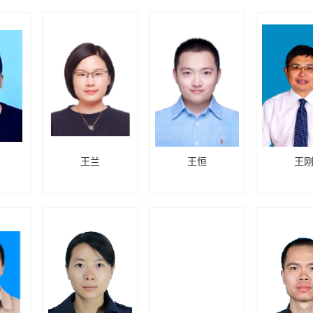
王兰
王恒
王