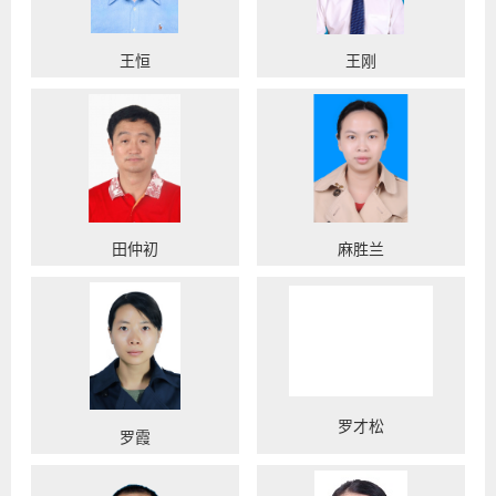
王恒
王刚
田仲初
麻胜兰
罗才松
罗霞