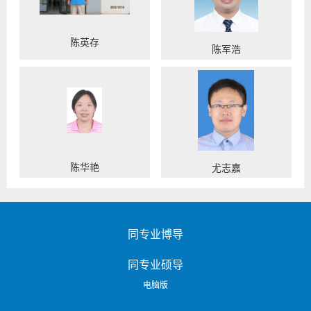
陈英存
陈军浩
陈华艳
尤志嘉
同专业博导
同专业硕导
电脑版