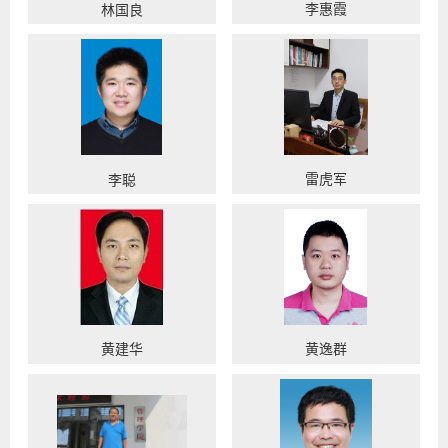
李惠霞
林国良
雷虎军
李聪
黄建华
黄逸群