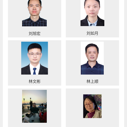
刘如月
刘旭宏
林文彬
林上顺