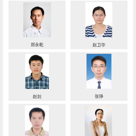
郑永乾
赵卫华
张铮
赵剑