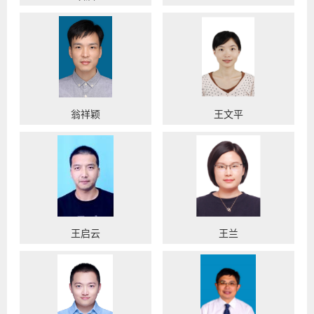
翁祥颖
王文平
王启云
王兰