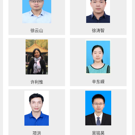
徐云山
徐涛智
辛东嵘
许利惟
吴铭昊
项洪