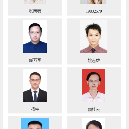
张丙强
19832579
臧万军
姚志雄
杨宇
颜桂云