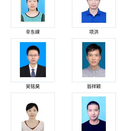
辛东嵘
项洪
吴铭昊
翁祥颖