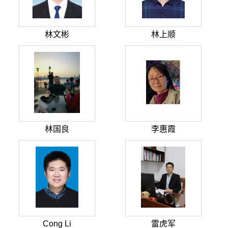
林文彬
林上顺
林国良
李惠霞
Cong Li
雷虎军