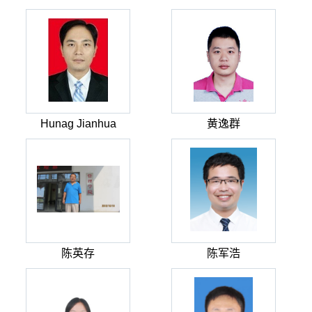
Hunag Jianhua
黄逸群
陈英存
陈军浩