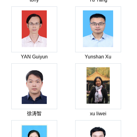
YAN Guiyun
Yunshan Xu
徐涛智
xu liwei