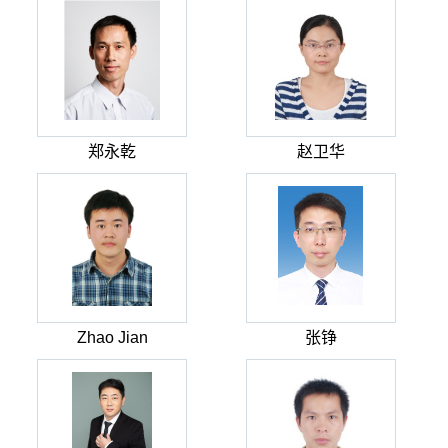
郑永乾
赵卫华
Zhao Jian
张铮