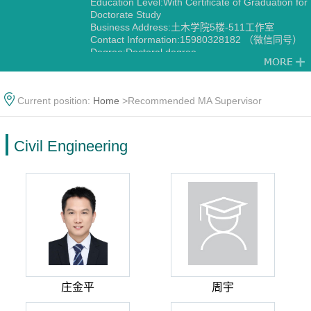
Education Level:With Certificate of Graduation for
Doctorate Study
Business Address:土木学院5楼-511工作室
Contact Information:15980328182 （微信同号）
Degree:Doctoral degree
Status:Employed
Academic Titles:专任教师
Other Post:智能建造专业负责人助理
Current position:
Home
>Recommended MA Supervisor
Alma Mater:华侨大学/大连理工大学
Discipline:Civil Engineering
Civil Engineering
庄金平
周宇