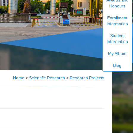
Honours
Enrollment
Information
Student
Information
My Album
Blog
Home
>
Scientific Research
>
Research Projects