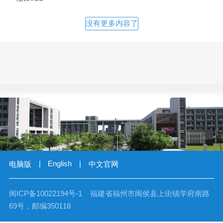
没有更多内容了
|
English
|
电脑版
中文官网
闽ICP备10022194号-1 福建省福州市闽侯县上街镇学府南路
69号，邮编350118