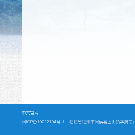
中文官网
闽ICP备10022194号-1 福建省福州市闽侯县上街镇学府南路