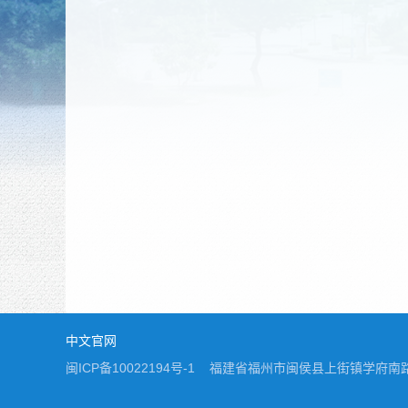
中文官网
闽ICP备10022194号-1 福建省福州市闽侯县上街镇学府南路