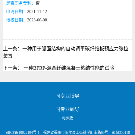
是否职务专利：
否
申请日期：
2021-11-12
授权日期：
2023-06-08
上一条：
一种用于弧面结构的自动调平碳纤维板预应力张拉
装置
下一条：
一种BFRP-混合纤维混凝土粘结性能的试验
同专业博导
同专业硕导
电脑版
闽ICP备10022194号-1 福建省福州市闽侯县上街镇学府南路69号，邮编350118