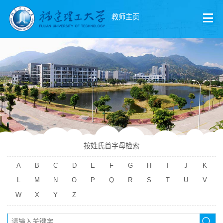
教师主页
按姓氏首字母检索
A
B
C
D
E
F
G
H
I
J
K
L
M
N
O
P
Q
R
S
T
U
V
W
X
Y
Z