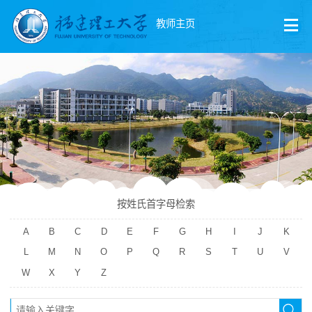
教师主页
按姓氏首字母检索
A
B
C
D
E
F
G
H
I
J
K
L
M
N
O
P
Q
R
S
T
U
V
W
X
Y
Z