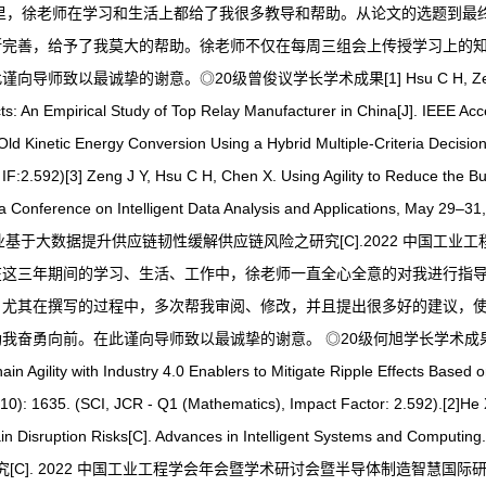
里，徐老师在学习和生活上都给了我很多教导和帮助。从论文的选题到最
断完善，给予了我莫大的帮助。徐老师不仅在每周三组会上传授学习上的
◎20级曾俊议学长学术成果[1] Hsu C H, Zeng J Y, Chang A Y, 
cts: An Empirical Study of Top Relay Manufacturer in China[J]. IEEE Ac
d Old Kinetic Energy Conversion Using a Hybrid Multiple-Criteria Decis
F:2.592)[3] Zeng J Y, Hsu C H, Chen X. Using Agility to Reduce the Bul
 Conference on Intelligent Data Analysis and Applications, May 29–31
 徐志宏, 周召. M 企业基于大数据提升供应链韧性缓解供应链风险之研究[C].202
在这三年期间的学习、生活、工作中，徐老师一直全心全意的对我进行指
。尤其在撰写的过程中，多次帮我审阅、修改，并且提出很多好的建议，
奋勇向前。在此谨向导师致以最诚挚的谢意。 ◎20级何旭学长学术成果
ain Agility with Industry 4.0 Enablers to Mitigate Ripple Effects Bas
10): 1635. (SCI, JCR - Q1 (Mathematics), Impact Factor: 2.592).[2]He 
ain Disruption Risks[C]. Advances in Intelligent Systems and Computi
]. 2022 中国工业工程学会年会暨学术研讨会暨半导体制造智慧国际研讨会 