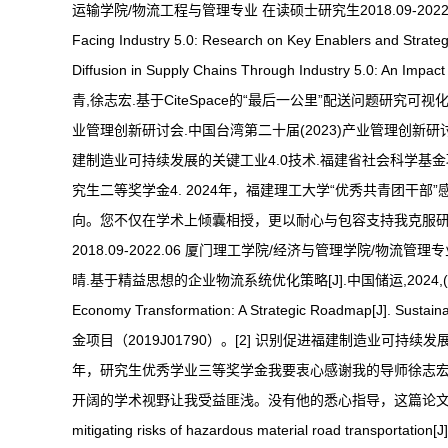
运输学院/物流工程与管理专业 在读硕士研究生2018.09-2022.06 福建江夏
Facing Industry 5.0: Research on Key Enablers and Strateg
Diffusion in Supply Chains Through Industry 5.0: An Impa
青,徐志宏.基于CiteSpace的“最后一公里”配送问题研究可视化分析
业管理创新研讨会.中国台湾第二十届(2023)产业管理创新研
建制造业可持续发展的关键工业4.0技术.福建省社会科学基金项目（
究生二等奖学金4. 2024年，福建理工大学“优秀共青团
向。您不仅在学术上倾囊相授，更以耐心与包容支持我克服研
2018.09-2022.06 厦门理工学院/经济与管理学院/物流管
晴.基于精益思想的企业物流系统优化策略[J].中国储运,2024,(11):57-58.DOI:10.
Economy Transformation: A Strategic Roadmap[J]
金项目（2019J01790）。[2] 识别促进福建制造业可持续发展
年，研究生优秀学业三等奖学金我要衷心感谢我的导师徐志
开阔的学术视野让我受益匪浅。没有他的悉心指导，这篇论文无法顺利完成。◎21级楊
mitigating risks of hazardous material road transportati