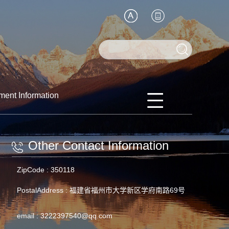
ment Information
Other Contact Information
ZipCode :
350118
PostalAddress :
福建省福州市大学新区学府南路69号
email :
3222397540@qq.com