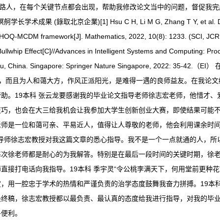
指路人，在每个关键节点都会出现，帮助我修改论文当中的问题，督促我
)[1] Hsu C H, Li M G, Zhang T Y, et al. Deploying big
ted HOQ-MCDM framework[J]. Mathematics, 2022, 10(8): 1233. (SCI, JCR 
ullwhip Effect[C]//Advances in Intelligent Systems and Computing: Pro
1, Hangzhou, China. Singapore: Springer Nature Singapore
I，而且为人和蔼大方，作风正派阳光，是难得一遇的良师益友。在我论
助。19本科 张云龙要感谢我的毕业论文指导老师徐志宏老师，他惜才
技巧，也会在大三给我机会让我参加大学生创新创业大赛，即使结果可能
老师是一位和蔼可亲、平易近人，值得让人尊敬的老师，他会利用课余时
的导师徐志宏教授对我这篇文章的悉心指导。我不是一个一点就通的人，
每次徐老师都是耐心的为我解答。特别是在最后一段时间的关键时期，徐
直接打电话向我指导。19本科 季宇灵“令公桃李满天下，何用堂前更种
，用一腔忠于学术的热情和严谨负责的治学态度鼓舞我奋力拼搏。19本
最终稿，徐志宏教授都以最负责、最认真的态度给我进行指导，对我的毕
多便利。