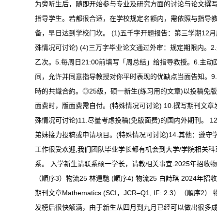
为旁听生后，随即开始参与专业及研究方面的讨论与论文撰
指导学生。若都很合适，在学校规定名额内，需依照与指导教
备，早日达到学校门坎。 (1)五千字开题报告：第三学期12月底
殊情况可讨论) (4)三万字毕业论文通过外审：规定期限内
乙次。5.每周日21:00前填写「周总结」给指导教授。6.
间，允许并同意指导教授对你平时表现的优缺点当面告知。9.
時的共識合約。◎25级，硕一新生(练习用的文章)以投稿免
面费时，版面费需自付。(特殊情况可讨论) 10.撰写期刊
殊情况可讨论)11.尽量考虑投稿(免版面费)的国内外期刊。
弟妹接力投稿或申请项目。(特殊情况可讨论)14.其他：遵守学
工作很受欢迎,我们团队毕业学长都有机会到大学/学院相关
系。 入学新生请联系硕一学长，请教相关事宜:2025年招收物流工程
（順序3）物流25 林遠馳 (順序4) 物流25 白詩琪 2024
期刊文章Mathematics (SCI，JCR–Q1, IF: 2.3）（
发榜后很快额满，由于新生从四月到九月已经可以做出很多成果,有