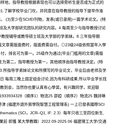
同样地，指导教授根据表现也可以选择旁听生是否成为正式的
1.了解学校毕业门坎，并同意在指导教授的指导下提早作准
(3)至少在SCI/EI刊物，发表(或已录用)一篇学术论文。(特
士班及大学部研究团队的研究内容。4.每周至少与指导教授讨论
指导教授辅导或教导硕士班及大学部的学弟妹。8.三年指导期
篇文章需版面费时，版面费需自付。◎23级24级依照當年入學
付，排名可为第一。25级作为通过(毕业门槛用的文章)需版
究生为第二，指导教授为第一，其他顺序由指导教授决定。(特
。13.所指导学弟妹论文和所撰写的毕业论文，毕业后由老师及学
月 日 每周三晚上固定组会讨论,因为有科研成果,所以毕业学长找
会教到会，当然你也要认真有心學習。有兴趣同学，欢迎联
33934328（順序1）物流25 邵婭（順序2）物流25 魏詩琳
24陳舒津 (福建外語外貿學院智慧工程管理系) 一上已發表國際SCI
atics (SCI，JCR–Q1, IF: 2.3）每年只收三至四位新生,
某大學教職）2022.09-2025.06 福建理工大学/交通