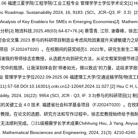
学院/工程学院/工业工程专业 管理学学士学位学术论文[1] Hsu, C.-H.; Cai, X.-Q
ic Roadmap. Sustainability 2024, 16, 9183. (SCI，JCR–Q3, IF: 3.3）[2] H
ct Analysis of Key Enablers for SMEs in Emerging Economies[J]. Math
[J].物流科技,2025,48(03):64-67+76.[4] 蔡雪青, 江珍, 
讨会论文集.2023.参与的科研项目制造业考虑风险因素提升关键敏捷力之研究
FJ2024T020）。在校期间的获奖经历1. 2022年，研究生新生二等奖
干部”感谢我的导师徐志宏教授，从选题方向到研究方法，从论文框架到细节
究中的瓶颈，让我深刻体会到“师者如光，微以致远”的力量，这段求学旅
理专业 管理学学士学位2022.09-2025.06 福建理工大学/交通运输学院/
16301/j.cnki.cn12-1204/f.2024.11.027.[2] Hsu C H, Li Z H, Zhu
. Sustainability, 2024, 16(22): 9954.(SCI, JCR - Q3, IF
的关键工业 4.0 技术. 福建省社会科学基金项目（FJ2024T020）。在校
宏教授。在论文的选题、研究方法和写作过程中，徐志宏教授始终给予我
霽学长学术成果Chihhung Hsu, Ji Yang, Anyuan Chang, Guoh
on[J]. Mathematical Biosciences and Engineering, 2024, 21(3): 4210-