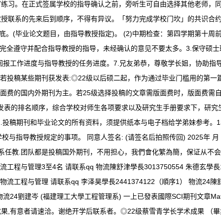
写练习。在正式签属学校的指导确认之前，旁听生可自由选择其他老师，
授联系的先来后到顺序，不得有异议。「努力完成学校门坎」的共识合约
。(毕业论文题目，由指导教授指定)。 (2)中期检查：第四学期第十周前。 
。2.完全遵守并配合指导教授的指导，未经确认的意见不要太多。3.保守硕
主动回报工作进度与指导教授的任务进度。7.兄友弟恭，尊敬学长姐，协助
若投稿某些期刊获发表:◎22级以后硕二起，作为通过毕业门槛用的第一
版面费的国内外期刊为主。若25级选择投稿的文章需版面费时，版面费需自
文章发表的排名顺序，综合学校对师生各项要求以及研究生手册要求下，研
 12.投稿期刊和毕业论文的所有资料，须提供纸本与电子档给学弟妹参考
校与指导教授规定的事项。 同意人签名: (请签名后拍照传回) 2025年 
科系任教.团队都是投稿国外期刊，不用担心，我們會化繁為簡，保证从不
与管理3至4名 请联系qq 物流陳舒津學長3013750554 朱德玄學長19
年招收物流工程与管理 请联系qq 李泽昊學長2441374122（順序1） 物流
順序2） 物流24劉建岑 (福建理工大學工程管理系) 一上已發表國際SCI期刊文章Mathem
意者请速洽。谢绝开学后联系者。◎22级蔡雪青学长学术成果 （畢業前 即獲 