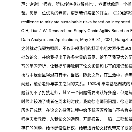
声：谢谢！“师者，所以传道授业解惑也”，老师就像是一个
验。您是一位优秀的老师，更是我们亲密的好友。 ◎20级李溟舸学长学术成果 (錄取北京企業
resilience to mitigate sustainable risks based on integra
C H, Liuc J W. Research on Supply Chain Agility Based on B
Data Analysis and Applications, May 29–31, 202
之时就对我颇为照顾，不仅带领我们的科研小组发表多篇SC
批改论文，并给我提出了许多宝贵的意见，给予了我莫大的帮
写的学习旁听，让我提前接触到了论文阅读和书写的知识和
撰写中我更显得游刃有余。当然，除此之外，在生活中，徐
问题，融洽老师与学生之间的关系。19本科 卓宏基感谢我
题就免不了打扰老师，甚至一个问题需要确认好多遍，但是
时候比较晚了或者在周末的时候，我向徐老师问问题，徐老师
历炼石成器，在论文的撰写过程中给予我淳淳教诲与不吝肯定
师徐志宏教授，从我论文的选题、开题报告、一稿、二稿和
存在的问题，给予建设性建议，给我进行论文修改带来了很