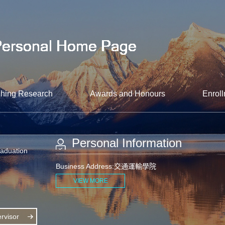
hing Research
Awards and Honours
Enroll
Personal Information
raduation
Business Address:交通運輸學院
VIEW MORE
visor