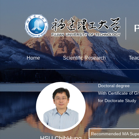
Home
Scientific Research
Teac
Doctoral degree
With Certificate of G
for Doctorate Study
Recommended MA Super
HSU ChihHung