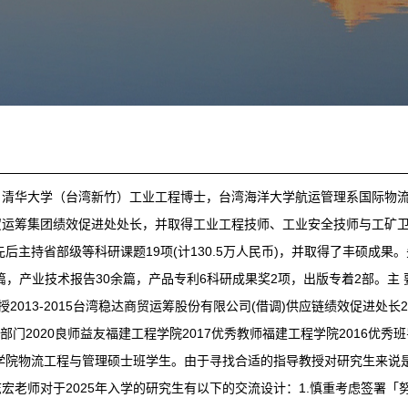
。清华大学（台湾新竹）工业工程博士，台湾海洋大学航运管理系国际物
运筹集团绩效促进处处长，并取得工业工程技师、工业安全技师与工矿卫
主持省部级等科研课题19项(计130.5万人民币)，并取得了丰硕成果。先
5篇，产业技术报告30余篇，产品专利6科研成果奖2项，出版专着2部。主 要
013-2015台湾稳达商贸运筹股份有限公司(借调)供应链绩效促进处长200
部门2020良师益友福建工程学院2017优秀教师福建工程学院2016优秀
学院物流工程与管理硕士班学生。由于寻找合适的指导教授对研究生来说
老师对于2025年入学的研究生有以下的交流设计：1.慎重考虑签署「