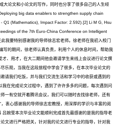
完成大论文和小论文的写作，同时也分享了很多自己的人生经
 data enablers to strengthen supply chain
- Q1 (Mathematics), Impact Factor: 2.592).[2] Li M G, Hsu
ceedings of the 7th Euro-China Conference on Intelligent
, 2022: 35-42.（EI） 在此我要特别感谢我的导师徐志宏老师。徐老师在我初入校门
文编写的期间，徐老师认真负责，利用个人的休息时间，帮助我
、爱才、用才，在大二期间他会邀请学生来线上会议进行论文撰
不尽乐观，当我在这段旅程中学会了很多，在本次毕业论文的
间邀请我们吃饭，并与我们交流生活和学习中的收获或遇到的
所以我在完成论文过程中，遇到了许许多多的问题，每次遇到问
老师一有空就开着腾讯会议，我们可以随时去找徐老师，还有
花”，衷心感谢我的导师徐志宏教授，用深厚的学识与丰富的阅
科 吕婉莹本次毕业论文能顺利完成首先最感谢的是我的指导老
业论文进行严格把关，针对我的论文进行专业的指导，针对我