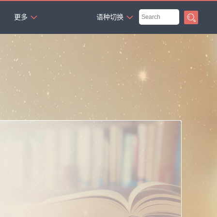
`
更多
语种切换