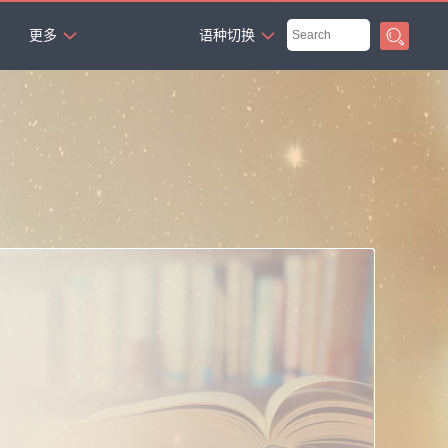
`
更多
语种切换