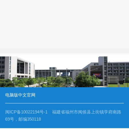
电脑版
中文官网
闽ICP备10022194号-1 福建省福州市闽侯县上街镇学府南路
69号，邮编350118