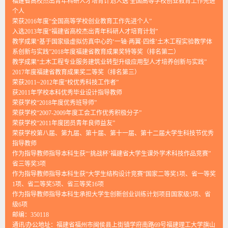
福建省高校杰出青年科研人才培育计划人选 全国高等学校创业教育工作先进
个人
荣获2016年度“全国高等学校创业教育工作先进个人”
入选2013年度“福建省高校杰出青年科研人才培育计划”
教学成果“基于国家级虚拟仿真中心的‘一轴·两翼·四维’土木工程实验教学体
系创新与实践”2018年度福建省教育成果奖特等奖（排名第二）
教学成果“土木工程专业服务建筑业转型升级应用型人才培养创新与实践”
2017年度福建省教育成果奖二等奖（排名第三）
荣获2011~2012年度“校优秀科技工作者”
获2011年学校本科优秀毕业设计指导教师
荣获学校“2018年度优秀班导师”
荣获学校“2007-2009年度工会工作优秀积极分子”
荣获学校“2011年度团员青年良师益友”
荣获学校第八届、第九届、第十届、第十一届、第十二届大学生科技节优秀
指导教师
作为指导教师指导本科生获“‘挑战杯’福建省大学生课外学术科技作品竞赛”
省三等奖3项
作为指导教师指导本科生获“大学生结构设计竞赛”国家二等奖1项、省一等奖
1项、省二等奖5项、省三等奖16项
作为指导教师指导本科生承担大学生创新创业训练计划项目国家级5项、省
级6项
邮编：
350118
通讯/办公地址：
福建省福州市闽侯县上街镇学府南路69号福建理工大学旗山