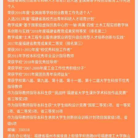
福建省高校杰出青年科研人才培育计划人选 全国高等学校创业教育工作先进
个人
荣获2016年度“全国高等学校创业教育工作先进个人”
入选2013年度“福建省高校杰出青年科研人才培育计划”
教学成果“基于国家级虚拟仿真中心的‘一轴·两翼·四维’土木工程实验教学体
系创新与实践”2018年度福建省教育成果奖特等奖（排名第二）
教学成果“土木工程专业服务建筑业转型升级应用型人才培养创新与实践”
2017年度福建省教育成果奖二等奖（排名第三）
荣获2011~2012年度“校优秀科技工作者”
获2011年学校本科优秀毕业设计指导教师
荣获学校“2018年度优秀班导师”
荣获学校“2007-2009年度工会工作优秀积极分子”
荣获学校“2011年度团员青年良师益友”
荣获学校第八届、第九届、第十届、第十一届、第十二届大学生科技节优秀
指导教师
作为指导教师指导本科生获“‘挑战杯’福建省大学生课外学术科技作品竞赛”
省三等奖3项
作为指导教师指导本科生获“大学生结构设计竞赛”国家二等奖1项、省一等奖
1项、省二等奖5项、省三等奖16项
作为指导教师指导本科生承担大学生创新创业训练计划项目国家级5项、省
级6项
邮编：
350118
通讯/办公地址：
福建省福州市闽侯县上街镇学府南路69号福建理工大学旗山