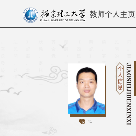
教师个人主页
个
人
信
息
41