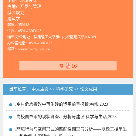
学科：
环境设计
房地产开发与管理
城乡规划
建筑学
邮编：
350118
传真：
0591-22863125
通讯/办公地址：
福建理工大学旗山北校区逸夫楼A1-209
办公室电话：
0591-22863125
邮箱：
wuzheng@fjut.edu.cn
16
赞
当前位置：
中文主页
>>
科学研究
>>
论文成果
.乡村危房拆改中再生砖的运用前景探析:卷宗,2023
.高校图书馆的现状调查、分析与建议:科学与生活,2023
.环境行为与空间形式的匹配性调查与分析——以逸夫楼学生