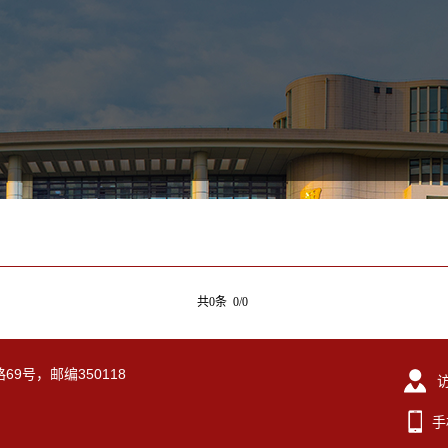
共0条 0/0
69号，邮编350118
手