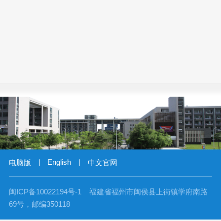
|
English
|
电脑版
中文官网
闽ICP备10022194号-1 福建省福州市闽侯县上街镇学府南路
69号，邮编350118