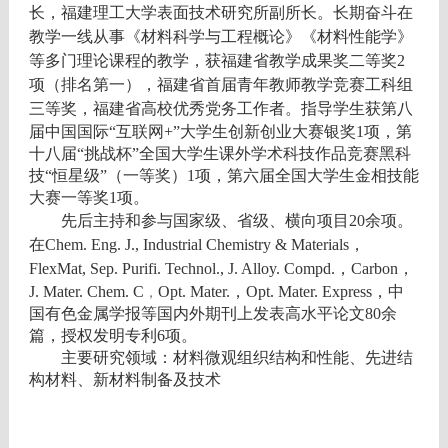
长，
福建理工大学表面技术研究所副所长
。长期奋斗在
教学一线从事
《材料科学与工程概论》《材料性能学》
等多门理论课程的教学
，获福建省教学成果奖二等奖2
项（排名第一），福建省首届青年教师教学竞赛工科组
三等奖，福建省高校优秀党务工作者。指导学生获
第八
届中国国际“互联网+”大学生创新创业大赛银奖1项，第
十八届“挑战杯”全国大学生课外学术科技作品竞赛黑科
技“恒星级”（一等奖）1项，第六届全国大学生金相技能
大赛一等奖1项。
先后主持和参与国家级、省级、横向项目20余项。
在Chem. Eng. J., Industrial Chemistry & Materials，
FlexMat, Sep. Purifi. Technol.,
J. Alloy. Compd.，Carbon，
J. Mater. Chem. C
Opt. Mater.，Opt. Mater. Express，中
，
国有色金属学报等国内外期刊上发表高水平论文80余
篇，授权发明专利6项。
主要研究领域：材料微观组织结构和性能、先进结
构材料、新材料制备及技术