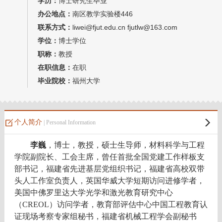
学历：
博士研究生毕业
教师博客
办公地点：
南区教学实验楼446
联系方式：
liwei@fjut.edu.cn fjutlw@163.com
学位：
博士学位
职称：
教授
在职信息：
在职
毕业院校：
福州大学
个人简介
| Personal Information
李巍
，博士，教授，硕士生导师，材料科学与工程
学院副院长、工会主席，曾任首批全国党建工作样板支
部书记，福建省先进基层党组织书记，福建省高校双带
头人工作室负责人，英国华威大学
短期访问进修
学者，
美国中佛罗里达大学光学和激光教育研究中心
（CREOL）访问学者，教育部评估中心中国工程教育认
证现场考察专家组秘书，福建省机械工程学会副秘书