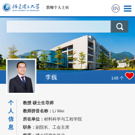
首页
科学研究
教学研究
获奖信息
李巍
148
个
招生信息
个
教授 硕士生导师
学生信息
人
教师拼音名称：
Li Wei
信
所在单位：
材料科学与工程学院
我的相册
息
职务：
副院长、工会主席