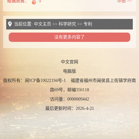
给我点赞：
5
详细 >>
当前位置:
中文主页
>>
科学研究
>>
专利
没有更多内容了
中文官网
电脑版
版权所有：闽ICP备10022194号-1 福建省福州市闽侯县上街镇学府南
路69号，邮编350118
访问量：
0000009442
最后更新时间：
2026
-
4
-
21