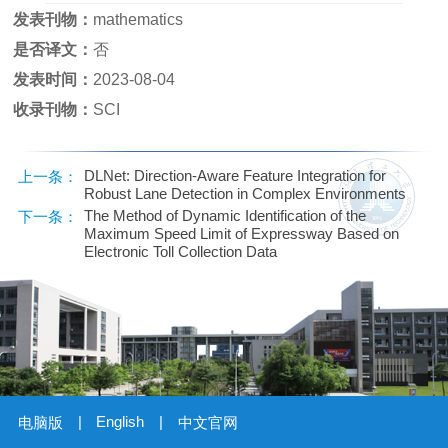
发表刊物：
mathematics
是否译文：
否
发表时间：
2023-08-04
收录刊物：
SCI
DLNet: Direction-Aware Feature Integration for
上一条：
Robust Lane Detection in Complex Environments
The Method of Dynamic Identification of the
下一条：
Maximum Speed Limit of Expressway Based on
Electronic Toll Collection Data
|
English
|
电脑版
中文官网