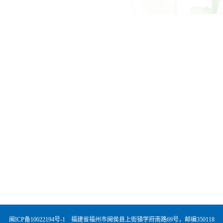
闽ICP备10022194号-1 福建省福州市闽侯县上街镇学府南路69号，邮编350118