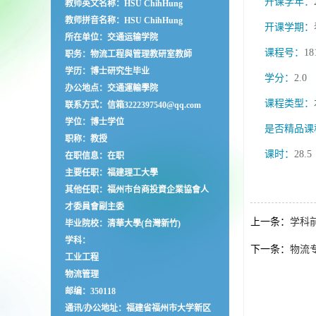
开课学年：
教师英文名称：HSU ChihHung
教师拼音名称：HSU ChihHung
开课学期：
所在单位：交通运输学院
课程号：
18
职务：物流工程與管理教研室教師
学历：博士研究生毕业
学分：
2.0
办公地点：交通運輸學院
课程类型：
联系方式：信箱3222397540@qq.com
学位：博士学位
是否精品课
职称：教授
课时：
28.5
在职信息：在职
主要任职：福建理工大學
其他任职：福州市台商投資企業協會人
才委員會副主委
上一条：
学科
毕业院校：清華大學(台灣新竹)
学科：
下一条：
物流
工业工程
物流管理
邮编：
350118
通讯/办公地址：
福建省福州市大学新区