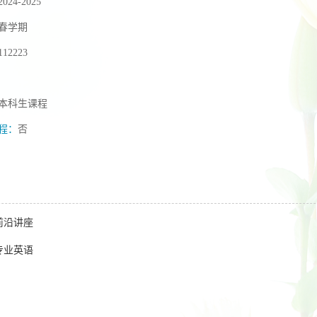
2024-2025
春学期
112223
本科生课程
程：
否
前沿讲座
专业英语