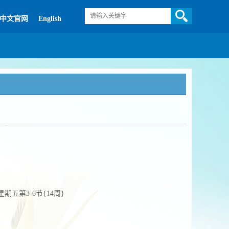
中文官网
English
};星期五第3-6节{14周}