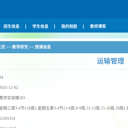
招生信息
学生信息
我的相册
教师博客
主页
>>
教学研究
>>
授课信息
运输管理
34
2025-12-02
教学实验楼203
星期三第3-4节{18周};星期五第3-4节{1-6周,8-9周,12-13周,15-16周,18周
61201514