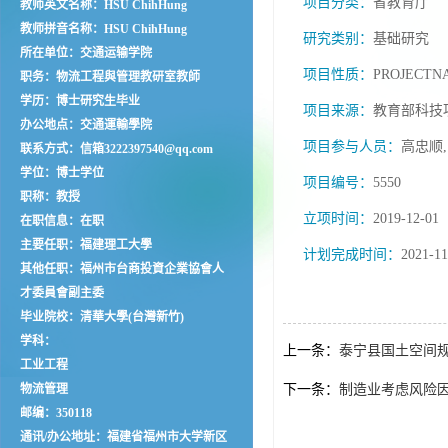
项目分类：
省教育厅
教师英文名称：HSU ChihHung
教师拼音名称：HSU ChihHung
研究类别：
基础研究
所在单位：交通运输学院
项目性质：
PROJECTNA
职务：物流工程與管理教研室教師
学历：博士研究生毕业
项目来源：
教育部科技
办公地点：交通運輸學院
项目参与人员：
高忠顺,
联系方式：信箱3222397540@qq.com
学位：博士学位
项目编号：
5550
职称：教授
立项时间：
2019-12-01
在职信息：在职
主要任职：福建理工大學
计划完成时间：
2021-11
其他任职：福州市台商投資企業協會人
才委員會副主委
毕业院校：清華大學(台灣新竹)
学科：
上一条：
泰宁县国土空间
工业工程
物流管理
下一条：
制造业考虑风险
邮编：
350118
通讯/办公地址：
福建省福州市大学新区