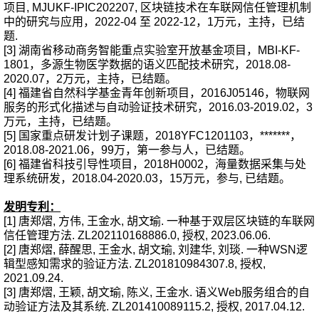
项目, MJUKF-IPIC202207, 区块链技术在车联网信任管理机制
中的研究与应用，2022-04 至 2022-12，1万元，主持，已结
题.
[3] 湖南省移动商务智能重点实验室开放基金项目，MBI-KF-
1801，多源生物医学数据的语义匹配技术研究，2018.08-
2020.07，2万元，主持，已结题。
[4] 福建省自然科学基金青年创新项目，2016J05146，物联网
服务的形式化描述与自动验证技术研究，2016.03-2019.02，3
万元，
主持，
已结题。
[5] 国家重点研发计划子课题，2018YFC1201103，*******，
2018.08-2021.06，99万，第一参与人
，
已结题。
[6] 福建省科技引导性项目，2018H0002，海量数据采集与处
理系统研发，2018.04-2020.03，15万元，
参与,
已结题。
发明专利：
[1] 唐郑熠, 方伟, 王金水, 胡文瑜. 一种基于双层区块链的车联网
信任管理方法. ZL202110168886.0, 授权, 2023.06.06.
[2] 唐郑熠, 薛醒思, 王金水, 胡文瑜, 刘建华, 刘琰. 一种WSN逻
辑型感知需求的验证方法. ZL201810984307.8, 授权,
2021.09.24.
[3] 唐郑熠, 王颖, 胡文瑜, 陈义, 王金水. 语义Web服务组合的自
动验证方法及其系统. ZL201410089115.2, 授权, 2017.04.12.