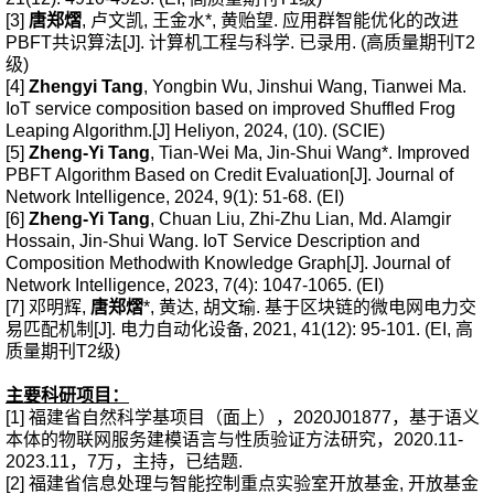
[3]
唐郑熠
, 卢
文凯, 王金水*, 黄贻望. 应用群智能优化的改进
PBFT共识算法[J]. 计算机工程与科学. 已录用. (高质量期刊T2
级)
[4]
Zhengyi Tang
, Yongbin Wu, Jinshui Wang, Tianwei Ma.
IoT service composition based on improved Shuffled Frog
Leaping Algorithm.[J] Heliyon, 2024, (10). (SCIE)
[5]
Zheng-Yi Tang
, Tian-Wei Ma, Jin-Shui Wang*. Improved
PBFT Algorithm Based on Credit Evaluation[J]. Journal of
Network Intelligence, 2024, 9(1): 51-68. (EI)
[6]
Zheng-Yi Tang
, Chuan Liu, Zhi-Zhu Lian, Md. Alamgir
Hossain, Jin-Shui Wang. IoT Service Description and
Composition Methodwith Knowledge Graph[J]. Journal of
Network Intelligence, 2023, 7(4): 1047-1065. (EI)
[7] 邓明辉,
唐郑熠
*, 黄达, 胡文瑜. 基于区块链的微电网电力交
易匹配机制[J]. 电力自动化设备, 2021, 41(12): 95-101. (EI, 高
质量期刊T2级)
主要科研项目：
[1] 福建省自然科学基项目（面上），2020J01877，基于语义
本体的物联网服务建模语言与性质验证方法研究，2020.11-
2023.11，7万，主持，已结题.
[2] 福建省信息处理与智能控制重点实验室开放基金, 开放基金