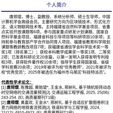
个人简介
唐郑熠，博士、副教授、系统分析师、硕士生导师，中国
计算机学会高级会员。主要研究方向为区块链技术、形式化方
法、语义物联网技术等。主持
福建省自然科学基金项目、省重
点实验开放课题等6项，
参与国家重点研发计划课题、国家自
然科学基金项目、福建省科技引导项目等科研项目10余项；主
持和参与教育部产学合作协同育人项目、福建省教育科学规划
课题等教研教改项目7项；获福建省通信学会科学技术奖一等
奖1项（排名第二）；获
校本科教学成果奖一等奖1项、
二等奖
2项；已发表科研论文20余篇，以第一发明人获得发明专利授
权3项，获得软件著作权10余项；指导学生获得国家级、省级
学科竞赛20余项；2019年被评为校“优秀教师”，2021年被评为
校“优秀党员”；2025年被选任为福州市马尾区“科技特派员”。
代表性学术论文：
[1]
唐郑熠
, 陈豫超, 黄贻望*, 王金水, 邢树礼. 基于随机矩阵动态
时空网络的交通流量预测[J]. 交通运输工程学报, 2025, 25(06):
243-254. (EI, 高质量期刊T1级)
[2]
唐郑熠
, 黄嘉欢, 王金水*, 邢树礼. 基于自适应扩散图卷积注
意力网络的地铁客流预测[J]. 铁道科学与工程学报, 2024,
21(12): 4910-4923.
(EI, 高质量期刊T1级)