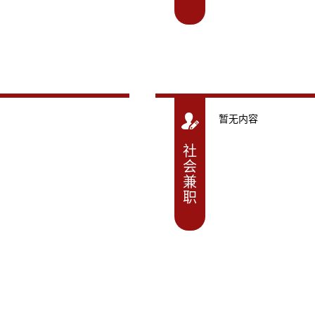
暂无内容
社
会
兼
职