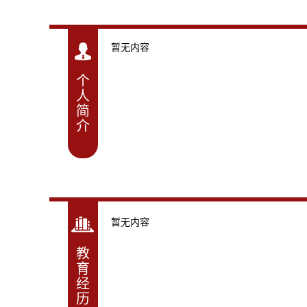
暂无内容
个
人
简
介
暂无内容
教
育
经
历