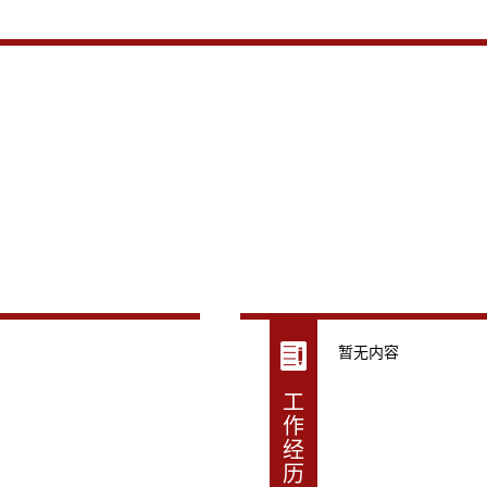
暂无内容
工
作
经
历