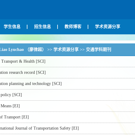
学生信息
招生信息
教师博客
学术资源分享
. Liao Lyuchao （廖律超）
>>
学术资源分享
>>
交通学科期刊
f Transport & Health [SCI]
ation research record [SCI]
ation planning and technology [SCI]
 policy [SCI]
 Means [EI]
of Transport [EI]
national Journal of Transportation Safety [EI]