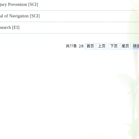
njury Prevention [SCI]
al of Navigation [SCI]
earch [EI]
共77条 2/8
首页
上页
下页
尾页