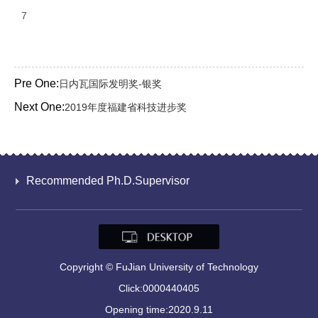
7
Pre One:
日内瓦国际发明奖-银奖
Next One:
2019年度福建省科技进步奖
Recommended Ph.D.Supervisor
Copyright © FuJian University of Technology
Click:
0000440405
Opening time:
2020
.
9
.
11