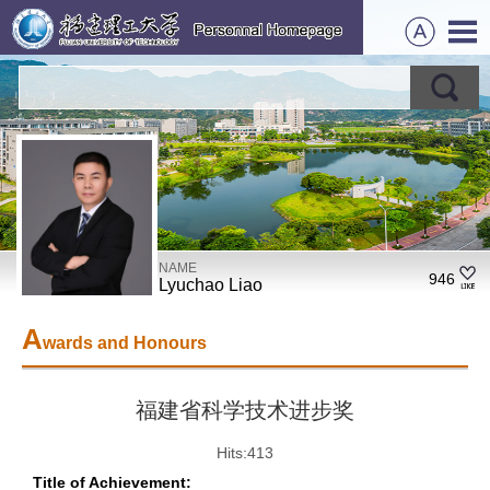
NAME
946
Lyuchao Liao
A
wards and Honours
福建省科学技术进步奖
Hits:
413
Title of Achievement: